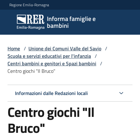
Vai al contenuto
Vai alla navigazione
Vai al footer
Regione Emilia-Romagna
Informa famiglie e
Informa
bambini
famiglie
e
bambini
Home
/
Unione dei Comuni Valle del Savio
/
Scuola e servizi educativi per l'infanzia
/
Centri bambini e genitori e Spazi bambini
/
Centro giochi "Il Bruco"
Argomenti
Informazioni dalle Redazioni locali
Servizi
Centro giochi "Il
Centri
per
Bruco"
le
famiglie