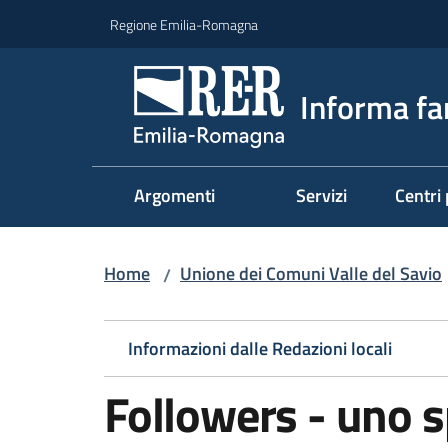
Vai al contenuto
Vai alla navigazione
Vai al footer
Regione Emilia-Romagna
Informa fa
Argomenti
Servizi
Centri 
Home
Unione dei Comuni Valle del Savio
/
Informazioni dalle Redazioni locali
Followers - uno s