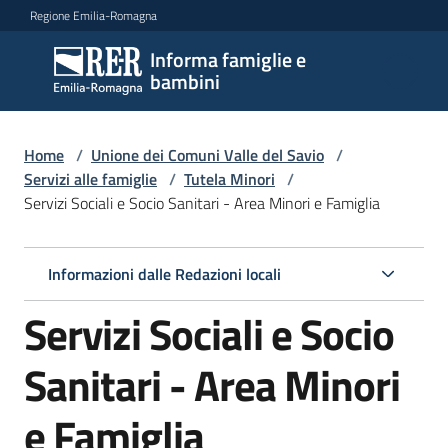
Vai al contenuto
Vai alla navigazione
Vai al footer
Regione Emilia-Romagna
Informa famiglie e
Informa
bambini
famiglie
e
bambini
Home
/
Unione dei Comuni Valle del Savio
/
Servizi alle famiglie
/
Tutela Minori
/
Servizi Sociali e Socio Sanitari - Area Minori e Famiglia
Argomenti
Informazioni dalle Redazioni locali
Servizi
Servizi Sociali e Socio
Menu selezionato
Centri
Sanitari - Area Minori
per
le
e Famiglia
famiglie