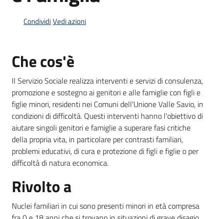
Condividi
Vedi azioni
Informazioni
locali
Che cos'è
Il Servizio Sociale realizza interventi e servizi di consulenza,
promozione e sostegno ai genitori e alle famiglie con figli e
figlie minori, residenti nei Comuni dell'Unione Valle Savio, in
condizioni di difficoltà. Questi interventi hanno l'obiettivo di
Newsletter
aiutare singoli genitori e famiglie a superare fasi critiche
della propria vita, in particolare per contrasti familiari,
problemi educativi, di cura e protezione di figli e figlie o per
difficoltà di natura economica.
Rivolto a
Nuclei familiari in cui sono presenti minori in età compresa
fra 0 e 18 anni che si trovano in situazioni di grave disagio