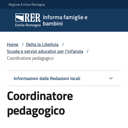
Vai al contenuto
Vai alla navigazione
Vai al footer
Regione Emilia-Romagna
Informa famiglie e
Informa
bambini
famiglie
e
bambini
Home
/
Delta la Libellula
/
Scuola e servizi educativi per l'infanzia
/
Coordinatore pedagogico
Argomenti
Informazioni dalle Redazioni locali
Servizi
Coordinatore
Centri
pedagogico
per
le
famiglie