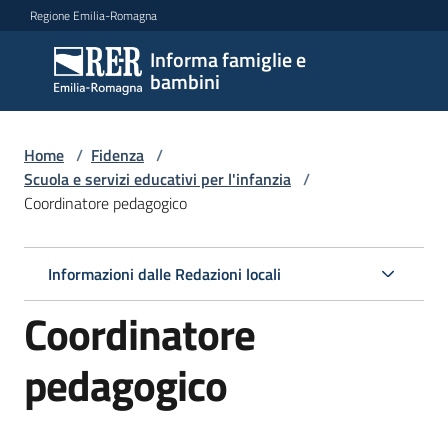
Vai al contenuto
Vai alla navigazione
Vai al footer
Regione Emilia-Romagna
Informa famiglie e
Informa
bambini
famiglie
e
bambini
Home
/
Fidenza
/
Scuola e servizi educativi per l'infanzia
/
Coordinatore pedagogico
Argomenti
Informazioni dalle Redazioni locali
Servizi
Coordinatore
Centri
pedagogico
per
le
famiglie