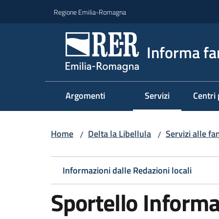
Vai al contenuto
Vai alla navigazione
Vai al footer
Regione Emilia-Romagna
Informa fa
Argomenti
Servizi
Centri 
Menu selezionato
Home
Delta la Libellula
Servizi alle fa
/
/
Informazioni dalle Redazioni locali
Sportello Informa