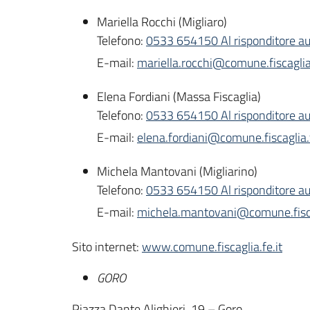
Mariella Rocchi (Migliaro)
Telefono:
0533 654150 Al risponditore au
E-mail:
mariella.rocchi@comune.fiscaglia.
Elena Fordiani (Massa Fiscaglia)
Telefono:
0533 654150 Al risponditore au
E-mail:
elena.fordiani@comune.fiscaglia.f
Michela Mantovani (Migliarino)
Telefono:
0533 654150 Al risponditore au
E-mail:
michela.mantovani@comune.fiscag
Sito internet:
www.comune.fiscaglia.fe.it
GORO
Piazza Dante Alighieri, 19 – Goro