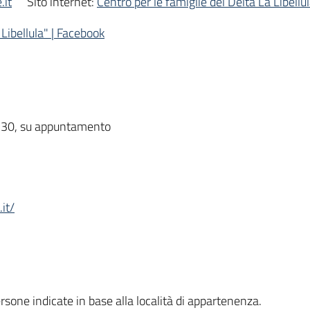
.it
Sito internet:
Centro per le famiglie del Delta La Libel
 Libellula" | Facebook
12,30, su appuntamento
it/
sone indicate in base alla località di appartenenza.