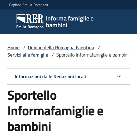
Vai al contenuto
Vai alla navigazione
Vai al footer
Regione Emilia-Romagna
Informa famiglie e
Informa
bambini
famiglie
e
bambini
Home
/
Unione della Romagna Faentina
/
Servizi alle famiglie
/
Sportello Informafamiglie e bambini
Argomenti
Informazioni dalle Redazioni locali
Sportello
Servizi
Menu selezionato
Informafamiglie e
Centri
per
bambini
le
famiglie