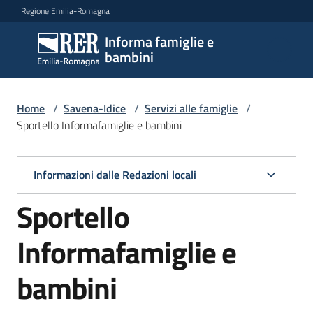
Vai al contenuto
Vai alla navigazione
Vai al footer
Regione Emilia-Romagna
Informa famiglie e
Informa
bambini
famiglie
e
bambini
Home
/
Savena-Idice
/
Servizi alle famiglie
/
Sportello Informafamiglie e bambini
Argomenti
Informazioni dalle Redazioni locali
Sportello
Servizi
Menu selezionato
Informafamiglie e
Centri
per
bambini
le
famiglie