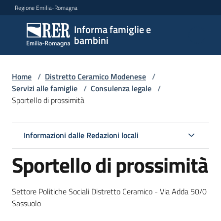
Vai al contenuto
Vai alla navigazione
Vai al footer
Regione Emilia-Romagna
Informa famiglie e
Informa
bambini
famiglie
e
bambini
Home
/
Distretto Ceramico Modenese
/
Servizi alle famiglie
/
Consulenza legale
/
Sportello di prossimità
Argomenti
Informazioni dalle Redazioni locali
Servizi
Sportello di prossimità
Menu selezionato
Centri
Settore Politiche Sociali Distretto Ceramico - Via Adda 50/0
per
Sassuolo
le
famiglie