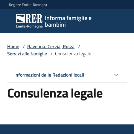
Vai al contenuto
Vai alla navigazione
Vai al footer
Regione Emilia-Romagna
Informa famiglie e
Informa
bambini
famiglie
e
bambini
Home
/
Ravenna, Cervia, Russi
/
Servizi alle famiglie
/
Consulenza legale
Argomenti
Informazioni dalle Redazioni locali
Consulenza legale
Servizi
Menu selezionato
Centri
per
le
famiglie