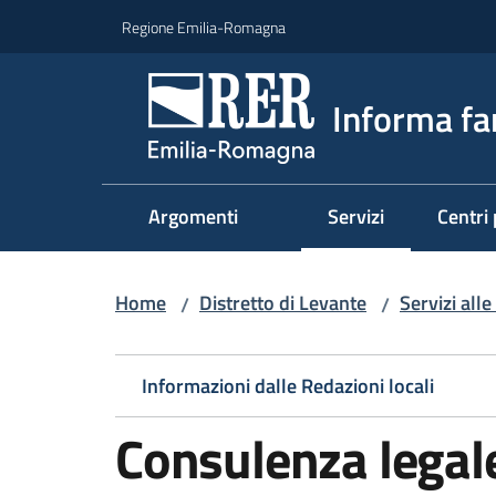
Vai al contenuto
Vai alla navigazione
Vai al footer
Regione Emilia-Romagna
Informa fa
Argomenti
Servizi
Centri 
Menu selezionato
Home
Distretto di Levante
Servizi alle
/
/
Informazioni dalle Redazioni locali
Consulenza legal