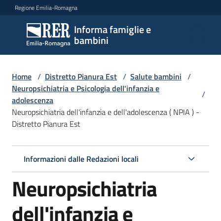
Vai al contenuto
Vai alla navigazione
Vai al footer
Regione Emilia-Romagna
Informa famiglie e
Informa
bambini
famiglie
e
bambini
Home
/
Distretto Pianura Est
/
Salute bambini
/
Neuropsichiatria e Psicologia dell'infanzia e
/
adolescenza
Neuropsichiatria dell'infanzia e dell'adolescenza ( NPIA ) -
Argomenti
Distretto Pianura Est
Servizi
Informazioni dalle Redazioni locali
Neuropsichiatria
Centri
per
le
dell'infanzia e
famiglie