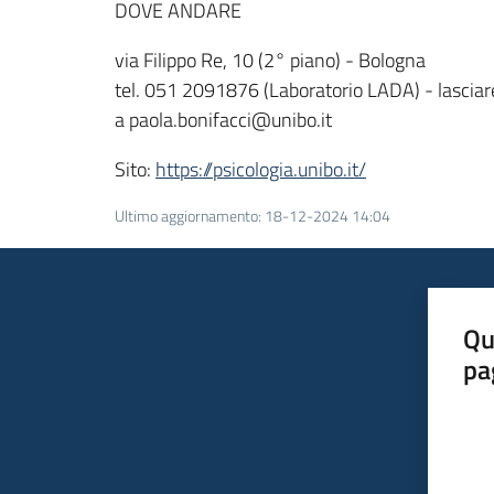
DOVE ANDARE
via Filippo Re, 10 (2° piano) - Bologna
tel. 051 2091876 (Laboratorio LADA) - lasciare
a paola.bonifacci@unibo.it
Sito:
https://psicologia.unibo.it/
Ultimo aggiornamento
:
18-12-2024 14:04
Qu
pa
Valut