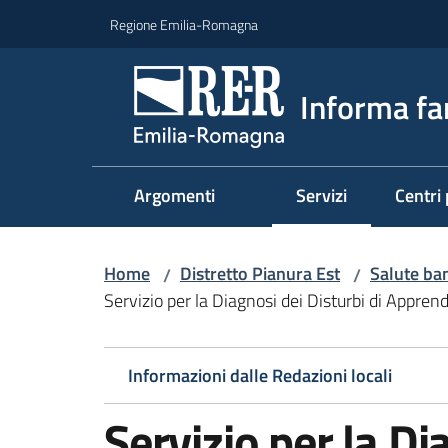
Vai al contenuto
Vai alla navigazione
Vai al footer
Regione Emilia-Romagna
Informa fa
Argomenti
Servizi
Centri 
Menu selezionato
Home
Distretto Pianura Est
Salute ba
/
/
Servizio per la Diagnosi dei Disturbi di Appre
Informazioni dalle Redazioni locali
Servizio per la Di