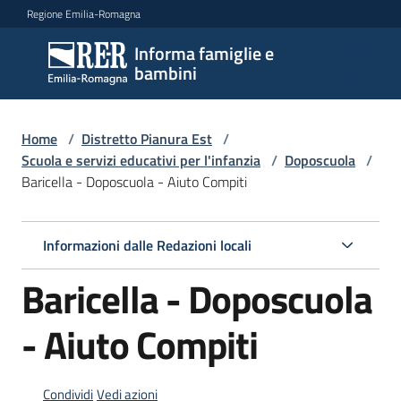
Vai al contenuto
Vai alla navigazione
Vai al footer
Regione Emilia-Romagna
Informa famiglie e
Informa
bambini
famiglie
e
bambini
Home
/
Distretto Pianura Est
/
Scuola e servizi educativi per l'infanzia
/
Doposcuola
/
Baricella - Doposcuola - Aiuto Compiti
Argomenti
Informazioni dalle Redazioni locali
Servizi
Baricella - Doposcuola
Centri
- Aiuto Compiti
per
le
famiglie
Condividi
Vedi azioni