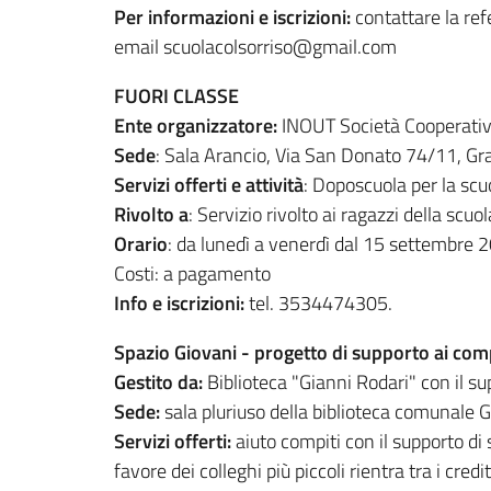
Per informazioni e iscrizioni:
contattare la re
email scuolacolsorriso@gmail.com
FUORI CLASSE
Ente organizzatore:
INOUT Società Cooperativa 
Sede
: Sala Arancio, Via San Donato 74/11, Gra
Servizi offerti e attività
: Doposcuola per la sc
Rivolto a
: Servizio rivolto ai ragazzi della sc
Orario
: da lunedì a venerdì dal 15 settembre
Costi: a pagamento
Info e iscrizioni:
tel. 3534474305.
Spazio Giovani -
progetto di supporto ai comp
Gestito da:
Biblioteca "Gianni Rodari" con il sup
Sede:
sala pluriuso della biblioteca comunale 
Servizi offerti:
aiuto compiti con il supporto di s
favore dei colleghi più piccoli rientra tra i cred