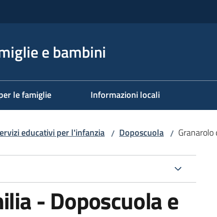
miglie e bambini
per le famiglie
Informazioni locali
ervizi educativi per l'infanzia
Doposcuola
Granarolo 
/
/
ilia - Doposcuola e