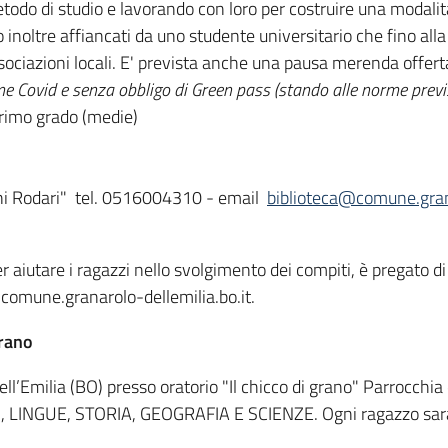
todo di studio e lavorando con loro per costruire una modalità
o inoltre affiancati da uno studente universitario che fino alla
associazioni locali. E' prevista anche una pausa merenda offerta
orme Covid e senza obbligo di Green pass (stando alle norme prev
primo grado (medie)
ni Rodari" tel. 0516004310 - email
biblioteca@comune.grana
 aiutare i ragazzi nello svolgimento dei compiti, è pregato di 
omune.granarolo-dellemilia.bo.it.
Grano
’Emilia (BO) presso oratorio "Il chicco di grano" Parrocchia d
O, LINGUE, STORIA, GEOGRAFIA E SCIENZE. Ogni ragazzo sarà