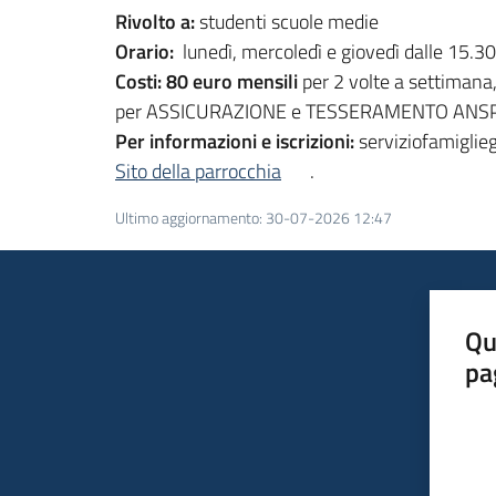
Rivolto a:
studenti scuole medie
Orario:
lunedì, mercoledì e giovedì dalle 15.30
Costi:
80 euro mensili
per 2 volte a settimana,
per ASSICURAZIONE e TESSERAMENTO ANSP
Per informazioni e iscrizioni:
serviziofamigli
Sito della parrocchia
.
Ultimo aggiornamento
:
30-07-2026 12:47
Qu
pa
Valut