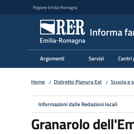
Vai al contenuto
Vai alla navigazione
Vai al footer
Regione Emilia-Romagna
Informa fa
Argomenti
Servizi
Centri 
Home
Distretto Pianura Est
Scuola e s
/
/
Informazioni dalle Redazioni locali
Granarolo dell'Em