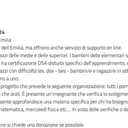
024
Emilia
 dell'Emilia, ma offrono anche servizio di supporto on line.
agazzi delle medie e delle superiori. I bambini delle elementar
 ha certificazione DSA disturbi specifici dell’apprendimento, 
gazzi con difficoltà (es. dsa - bes - bambini/e e ragazzi/e in 
 uno a uno.
o progetto che prevede la seguente organizzazione: tutti i pome
ti che orali. È presente un'insegnante che verifica lo svolgim
resente approfondisce una materia specifica per chi ha bisogno
tematica, mercoledì fisica etc.... In vista delle verifiche o d
anno si chiede una donazione se possibile.