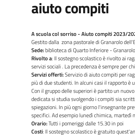
aiuto compiti
A scuola col sorriso - Aiuto compiti 2023/2
Gestito dalla zona pastorale di Granarolo dell'
Sede:
biblioteca di Quarto Inferiore - Granarolo
Rivolto a
: Il sostegno scolastico è rivolto ai r
servizi sociali . La precedenza è sempre per chi
Servizi offerti:
Servizio di aiuto compiti per ra
più di due studenti. In alcuni casi il rapporto è
Con il gruppo delle superiori è partito un nuov
dedicata si studia svolgendo i compiti sia scrit
spiegazioni. In più ogni giorno l'insegnante p
specifici. Ad esempio lunedì chimica, martedì ma
Orario:
Tutti i pomeriggi dalle 15.30 in poi
Costi
: Il sostegno scolastico è gratuito quest'