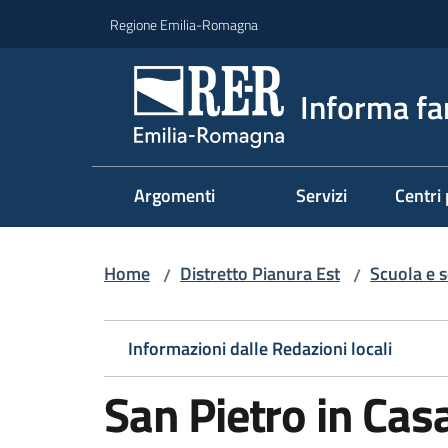
Vai al contenuto
Vai alla navigazione
Vai al footer
Regione Emilia-Romagna
Informa fa
Argomenti
Servizi
Centri 
Home
Distretto Pianura Est
Scuola e s
/
/
Informazioni dalle Redazioni locali
San Pietro in Cas