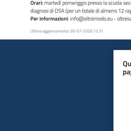
Orari:
martedì pomeriggio presso la scuola seco
diagnosi di DSA (per un totale di almeno 12 rag
Per informazioni
: info@oltremodo.eu - oltre
Ultimo aggiornamento
:
30-07-2026 12:31
Qu
pa
Valut