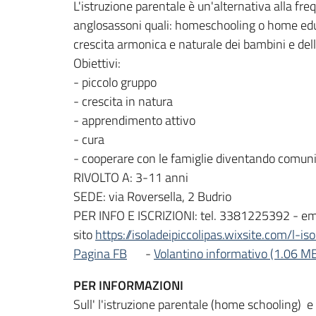
L'istruzione parentale è un'alternativa alla fr
anglosassoni quali: homeschooling o home educa
crescita armonica e naturale dei bambini e dell
Obiettivi:
- piccolo gruppo
- crescita in natura
- apprendimento attivo
- cura
- cooperare con le famiglie diventando comun
RIVOLTO A: 3-11 anni
SEDE: via Roversella, 2 Budrio
PER INFO E ISCRIZIONI: tel. 3381225392 - ema
sito
https://isoladeipiccolipas.wixsite.com/l-iso
Pagina FB
-
Volantino informativo (1.06 M
PER INFORMAZIONI
Sull' l'istruzione parentale (home schooling) e 