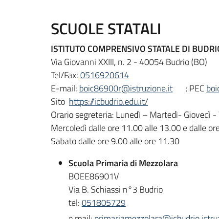
SCUOLE STATALI
ISTITUTO COMPRENSIVO STATALE
DI
BUDRI
Via Giovanni XXIII, n. 2 - 40054 Budrio (BO)
Tel/Fax:
0516920614
E-mail:
boic86900r@istruzione.it
; PEC
boi
Sito
https://icbudrio.edu.it/
Orario segreteria: Lunedì – Martedì- Giovedì - 
Mercoledì dalle ore 11.00 alle 13.00 e dalle or
Sabato dalle ore 9.00 alle ore 11.30
Scuola Primaria di
Mezzolara
BOEE86901V
Via B. Schiassi n°3 Budrio
tel:
051805729
e mail:
primariamezzolara@icbudrio.istruz