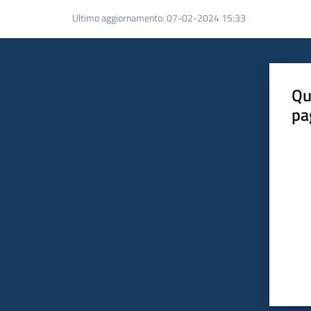
Ultimo aggiornamento
:
07-02-2024 15:33
Qu
pa
Valut