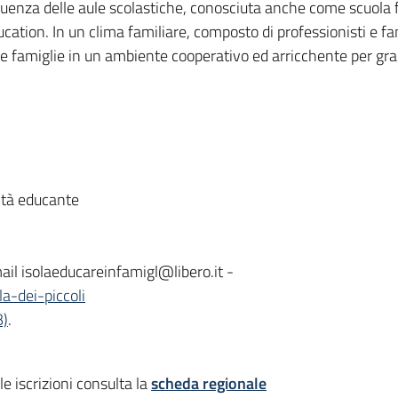
equenza delle aule scolastiche, conosciuta anche come scuola f
tion. In un clima familiare, composto di professionisti e fam
e famiglie in un ambiente cooperativo ed arricchente per gran
ità educante
il isolaeducareinfamigl@libero.it -
la-dei-piccoli
B)
.
le iscrizioni consulta la
scheda regionale