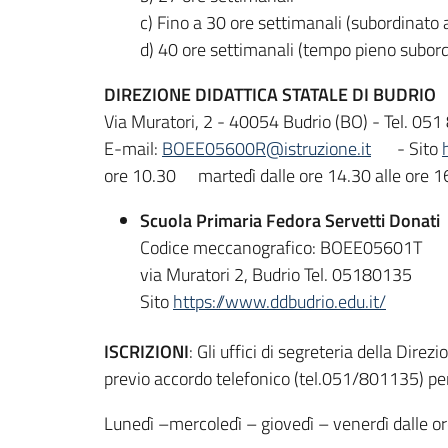
c) Fino a 30 ore settimanali (subordinato a
d) 40 ore settimanali (tempo pieno subordi
DIREZIONE DIDATTICA STATALE DI BUDRIO
Via Muratori, 2 - 40054 Budrio (BO) - Tel. 0
E-mail:
BOEE05600R@istruzione.it
- Sito
ore 10.30
martedì dalle ore 14.30 alle ore 1
Scuola Primaria Fedora Servetti Donati
Codice meccanografico: BOEE05601T
via Muratori 2, Budrio Tel. 05180135
Sito
https://www.ddbudrio.edu.it/
ISCRIZIONI
: Gli uffici di segreteria della Dir
previo accordo telefonico (tel.051/801135) per 
Lunedì –mercoledì – giovedì – venerdì dalle or