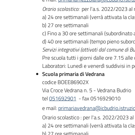
Orario scolastico:
per l'a.s. 2022/2023 al m
a) 24 ore settimanali (verrà attivata la cl
b) 27 ore settimanali
c) Fino a 30 ore settimanali (subordinato a
d) 40 ore settimanali (tempo pieno subordi
Servizi integrativi (attivati dal comune di B
Pre scuola tutti i giorni dalle ore 7.15 alle
Laboratori: Lunedì e venerdì suddivisi in 
Scuola primaria di
Vedrana
codice BOEE86902X
Via Croce Vedrana n. 5 - Vedrana Budrio
tel
051692901
- fax 0516929010
e mail:
primariavedrana@icbudrio.istruzio
Orario scolastico : per l'a.s. 2022/2023 al
a) 24 ore settimanali (verrà attivata la cl
b) 27 ore settimanali