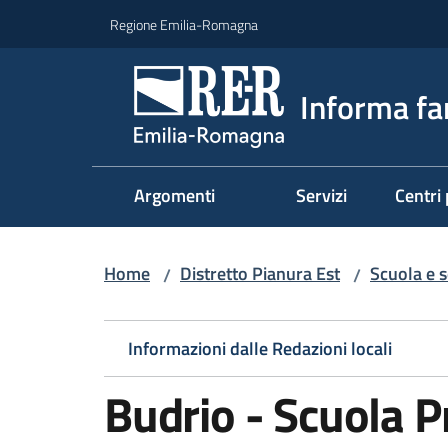
Vai al contenuto
Vai alla navigazione
Vai al footer
Regione Emilia-Romagna
Informa fa
Argomenti
Servizi
Centri 
Home
Distretto Pianura Est
Scuola e s
/
/
Informazioni dalle Redazioni locali
Budrio - Scuola P