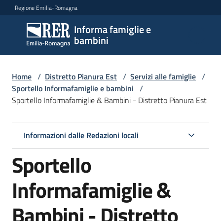
Vai al contenuto
Vai alla navigazione
Vai al footer
Regione Emilia-Romagna
Informa famiglie e
Informa
bambini
famiglie
e
bambini
Home
/
Distretto Pianura Est
/
Servizi alle famiglie
/
Sportello Informafamiglie e bambini
/
Sportello Informafamiglie & Bambini - Distretto Pianura Est
Argomenti
Informazioni dalle Redazioni locali
Servizi
Sportello
Menu selezionato
Centri
Informafamiglie &
per
le
Bambini - Distretto
famiglie