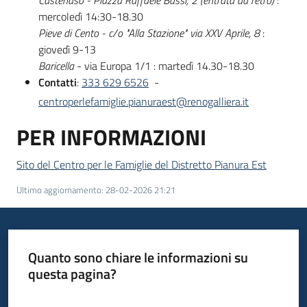
Castenaso - Piazza Raffaele Bassi, 2 (entrata da retro)
:
mercoledì 14:30-18.30
Pieve di Cento - c/o "Alla Stazione" via XXV Aprile, 8
:
giovedì 9-13
Baricella
- via Europa 1/1 : martedì 14.30-18.30
Contatti
:
333 629 6526
-
centroperlefamiglie.pianuraest@renogalliera.it
PER INFORMAZIONI
Sito del Centro per le Famiglie del Distretto Pianura Est
Ultimo aggiornamento
:
28-02-2026 21:21
Quanto sono chiare le informazioni su
questa pagina?
Valuta da 1 a 5 stelle