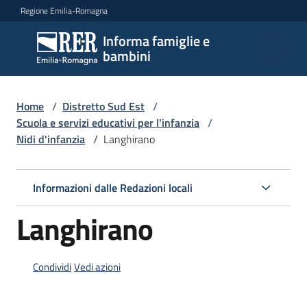
Vai al contenuto
Vai alla navigazione
Vai al footer
Regione Emilia-Romagna
Informa famiglie e
Informa
bambini
famiglie
e
bambini
Home
/
Distretto Sud Est
/
Scuola e servizi educativi per l'infanzia
/
Nidi d'infanzia
/
Langhirano
Argomenti
Informazioni dalle Redazioni locali
Servizi
Langhirano
Centri
per
Condividi
Vedi azioni
le
famiglie