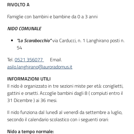
RIVOLTO A
Famiglie con bambini e bambine da 0 a 3 anni
Informazioni
locali
NIDO COMUNALE
"Lo Scarabocchio"
via Carducci, n. 1 Langhirano posti n.
54
Tel.
0521 356077
Email.
asilo.langhirano@auroradomus.it
Newsletter
INFORMAZIONI UTILI
Il nido è organizzato in tre sezioni miste per età: coniglietti,
gattini e orsetti. Accoglie bambini dagli 8 ( compiuti entro il
31 Dicembre ) ai 36 mesi.
Il nido funziona dal lunedì al venerdì da settembre a luglio,
secondo il calendario scolastico con i seguenti orari:
Nido a tempo normale: