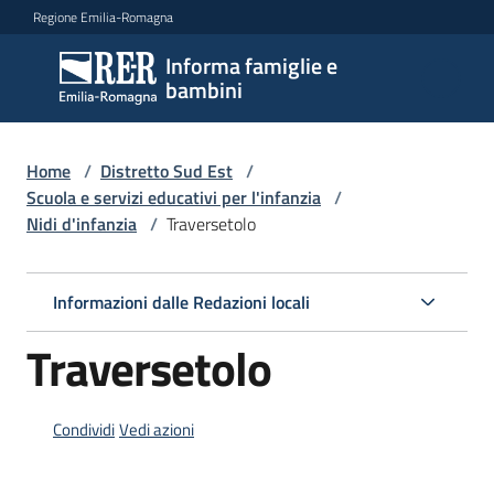
Vai al contenuto
Vai alla navigazione
Vai al footer
Regione Emilia-Romagna
Informa famiglie e
Informa
bambini
famiglie
e
bambini
Home
/
Distretto Sud Est
/
Scuola e servizi educativi per l'infanzia
/
Nidi d'infanzia
/
Traversetolo
Argomenti
Informazioni dalle Redazioni locali
Servizi
Traversetolo
Centri
per
Condividi
Vedi azioni
le
famiglie