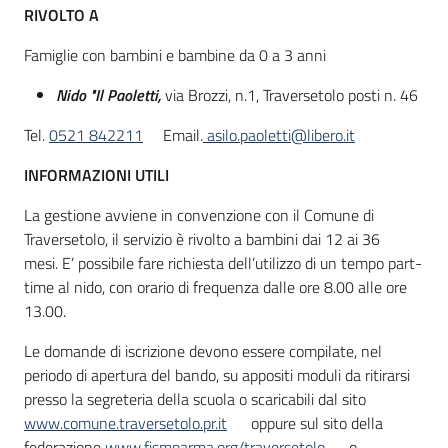
RIVOLTO A
Famiglie con bambini e bambine da 0 a 3 anni
Informazioni
locali
Nido "Il Paoletti,
via Brozzi, n.1, Traversetolo posti n. 46
Tel.
0521 842211
Email.
asilo.paoletti@libero.it
INFORMAZIONI UTILI
La gestione avviene in convenzione con il Comune di
Traversetolo, il servizio è rivolto a bambini dai 12 ai 36
Newsletter
mesi. E’ possibile fare richiesta dell’utilizzo di un tempo part-
time al nido, con orario di frequenza dalle ore 8.00 alle ore
13.00.
Le domande di iscrizione devono essere compilate, nel
periodo di apertura del bando, su appositi moduli da ritirarsi
presso la segreteria della scuola o scaricabili dal sito
www.comune.traversetolo.pr.it
oppure sul sito della
federazione
www.fismparma.org/traversetolo
o