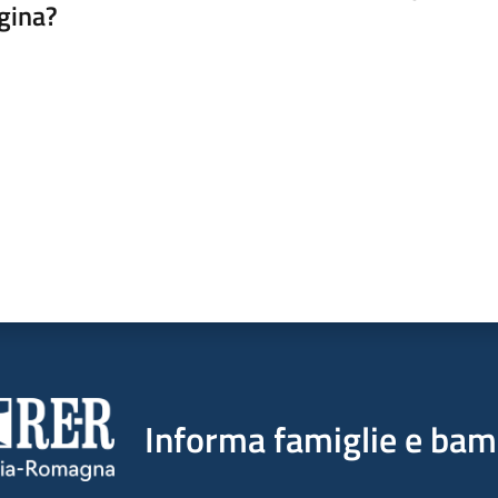
gina?
a da 1 a 5 stelle
Informa famiglie e bam