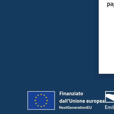
pa
Valut