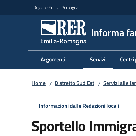
Vai al contenuto
Vai alla navigazione
Vai al footer
Regione Emilia-Romagna
Informa fa
Argomenti
Servizi
Centri 
Menu selezionato
Home
Distretto Sud Est
Servizi alle fa
/
/
Informazioni dalle Redazioni locali
Sportello Immigra