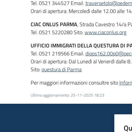
Tel. 0521 344527 Email.
traversetolo@pedemo
Orari di apertura: Mercoledì dalle 12.00 alle 1
CIAC ONLUS PARMA
, Strada Cavestro 14/a 
Tel. 0521 5220280 Sito:
www.ciaconlus.org
UFFICIO IMMIGRATI DELLA QUESTURA DI 
Tel. 0521 219566 Email.
dipps162.00p0@pecps.
Orari di apertura: Dal Lunedì al Venerdì dalle 8
Sito:
questura di Parma
Per maggiori informazioni consultre sito
Infor
Ultimo aggiornamento
:
25-11-2025 18:23
Qu