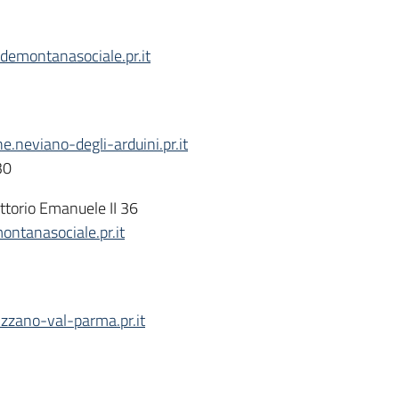
emontanasociale.pr.it
neviano-degli-arduini.pr.it
30
ittorio Emanuele II 36
tanasociale.pr.it
zzano-val-parma.pr.it