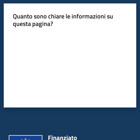
Quanto sono chiare le informazioni su
Informazioni
questa pagina?
locali
Valuta da 1 a 5 stelle
Newsletter