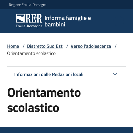
Vai al contenuto
Vai alla navigazione
Vai al footer
Regione Emilia-Romagna
Informa famiglie e
Informa
bambini
famiglie
e
bambini
Home
/
Distretto Sud Est
/
Verso l'adolescenza
/
Orientamento scolastico
Argomenti
Informazioni dalle Redazioni locali
Orientamento
Servizi
scolastico
Centri
per
le
famiglie