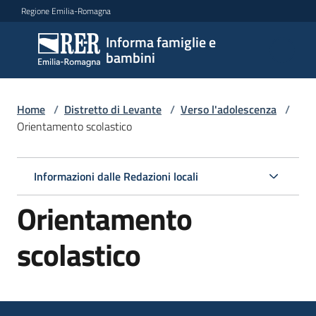
Vai al contenuto
Vai alla navigazione
Vai al footer
Regione Emilia-Romagna
Informa famiglie e
Informa
bambini
famiglie
e
bambini
Home
/
Distretto di Levante
/
Verso l'adolescenza
/
Orientamento scolastico
Argomenti
Informazioni dalle Redazioni locali
Orientamento
Servizi
scolastico
Centri
per
le
famiglie