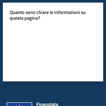
Quanto sono chiare le informazioni su
Informazioni
questa pagina?
locali
Valuta da 1 a 5 stelle
Newsletter