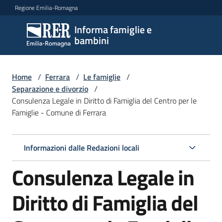
Vai al contenuto
Vai alla navigazione
Vai al footer
Regione Emilia-Romagna
Informa famiglie e
Informa
bambini
famiglie
e
bambini
Home
/
Ferrara
/
Le famiglie
/
Separazione e divorzio
/
Consulenza Legale in Diritto di Famiglia del Centro per le
Famiglie - Comune di Ferrara
Argomenti
Informazioni dalle Redazioni locali
Servizi
Consulenza Legale in
Centri
per
Diritto di Famiglia del
le
famiglie