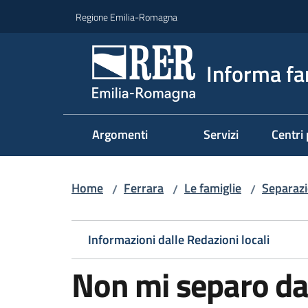
Vai al contenuto
Vai alla navigazione
Vai al footer
Regione Emilia-Romagna
Informa fa
Argomenti
Servizi
Centri 
Home
Ferrara
Le famiglie
Separazi
/
/
/
Informazioni dalle Redazioni locali
Non mi separo da