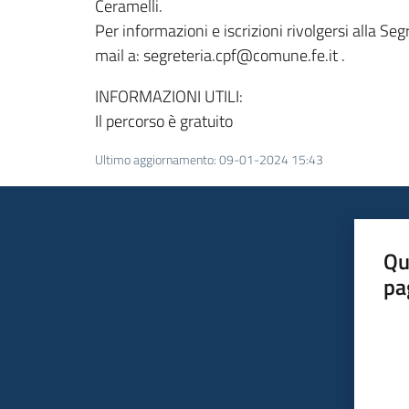
Ceramelli.
Per informazioni e iscrizioni rivolgersi alla S
mail a: segreteria.cpf@comune.fe.it .
INFORMAZIONI UTILI:
Il percorso è gratuito
Ultimo aggiornamento
:
09-01-2024 15:43
Qu
pa
Valut