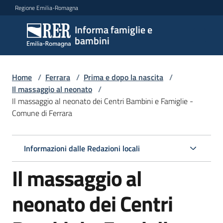
Vai al contenuto
Vai alla navigazione
Vai al footer
Regione Emilia-Romagna
Informa famiglie e
Informa
bambini
famiglie
e
bambini
Home
/
Ferrara
/
Prima e dopo la nascita
/
Il massaggio al neonato
/
Il massaggio al neonato dei Centri Bambini e Famiglie -
Comune di Ferrara
Argomenti
Informazioni dalle Redazioni locali
Servizi
Il massaggio al
Centri
per
neonato dei Centri
le
famiglie