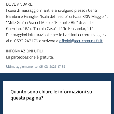
DOVE ANDARE:
I corsi di massaggio infantile si svolgono presso i Centri
Bambini e Famiglie: "Isola del Tesoro" di P.zza XXIV Maggio 1,
"Mille Gru" di Via del Melo e "Elefante Blu" di via del
Guercino, 16/a, "Piccola Casa" di V.le Krasnodar, 112.
Per maggiori informazioni e per le iscrizioni occorre rivolgersi
al n.
0532 242179 o scrivere a
c.fiorini@edu.comune.fe.it
INFORMAZIONI UTILI:
La partecipazione è gratuita.
Ultimo aggiornamento
:
05-03-2026 17:35
Quanto sono chiare le informazioni su
questa pagina?
Valuta da 1 a 5 stelle