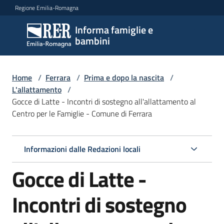
Vai al contenuto
Vai alla navigazione
Vai al footer
Regione Emilia-Romagna
Informa famiglie e
Informa
bambini
famiglie
e
bambini
Home
/
Ferrara
/
Prima e dopo la nascita
/
L'allattamento
/
Gocce di Latte - Incontri di sostegno all'allattamento al
Centro per le Famiglie - Comune di Ferrara
Argomenti
Informazioni dalle Redazioni locali
Servizi
Gocce di Latte -
Centri
per
Incontri di sostegno
le
famiglie