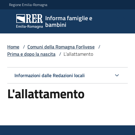
Vai al contenuto
Vai alla navigazione
Vai al footer
Regione Emilia-Romagna
Informa famiglie e
Informa
bambini
famiglie
e
bambini
Home
/
Comuni della Romagna Forlivese
/
Prima e dopo la nascita
/
L'allattamento
Argomenti
Informazioni dalle Redazioni locali
L'allattamento
Servizi
Centri
per
le
famiglie