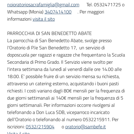
noioratoriosacrafamiglia@gmail.com
Tel. 0532471725 o
Whatsapp (Monia)
3407414100
. Per maggiori
informazioni
visita il sito
PARROCCHIA DI SAN BENEDETTO ABATE
La parrocchia di San Benedetto Abate, svolge presso
l'Oratorio di P.le San Benedetto 17, un servizio di
doposcuola per ragazzi e ragazze che frequentano la Scuola
Secondaria di Primo Grado. Il Servizio viene svolto per
l'intera settimana da lunedì al venerdì dalle ore 14.00 alle
18.00. E' possibile fruire di un servizio mensa su richiesta,
attraverso un catering esterno, acquistando i buoni pasti
richiesti. I costi variano dagli 80€ mensili per la frequenza di
due giorni settimanali ai 140€ mensili per la frequenza di 5
giorni settimanali. Per informazioni occorre rivolgersi al
telefonando a Don Luca SDB, viceparroco incaricato
dell'Oratorio o telefonando al numero 0532215911. Per
iscrizioni:
0532/215904
o
oratorio@sambefe.it
Visita il sito
.