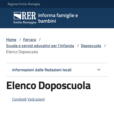
Vai al contenuto
Vai alla navigazione
Vai al footer
Regione Emilia-Romagna
Informa famiglie e
Informa
bambini
famiglie
e
bambini
Home
/
Ferrara
/
Scuola e servizi educativi per l'infanzia
/
Doposcuola
/
Elenco Doposcuola
Argomenti
Informazioni dalle Redazioni locali
Servizi
Elenco Doposcuola
Centri
per
Condividi
Vedi azioni
le
famiglie