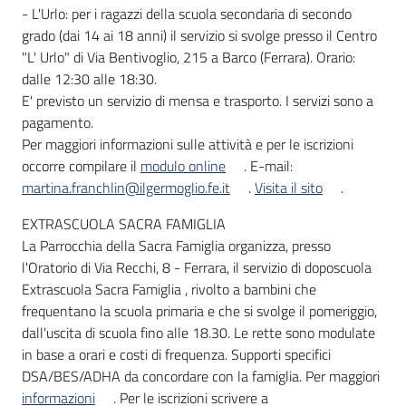
- L'Urlo: per i ragazzi della scuola secondaria di secondo
grado (dai 14 ai 18 anni) il servizio si svolge presso il Centro
"L' Urlo" di Via Bentivoglio, 215 a Barco (Ferrara). Orario:
dalle 12:30 alle 18:30.
E' previsto un servizio di mensa e trasporto. I servizi sono a
pagamento.
Per maggiori informazioni sulle attività e per le iscrizioni
occorre compilare il
modulo online
. E-mail:
martina.franchlin@ilgermoglio.fe.it
.
Visita il sito
.
EXTRASCUOLA SACRA FAMIGLIA
La Parrocchia della Sacra Famiglia organizza, presso
l'Oratorio di Via Recchi, 8 - Ferrara, il servizio di doposcuola
Extrascuola Sacra Famiglia , rivolto a bambini che
frequentano la scuola primaria e che si svolge il pomeriggio,
dall'uscita di scuola fino alle 18.30. Le rette sono modulate
in base a orari e costi di frequenza. Supporti specifici
DSA/BES/ADHA da concordare con la famiglia. Per maggiori
informazioni
. Per le iscrizioni scrivere a