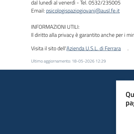
dal lunedì al venerdì - Tel. 0532/235005
Email:
psicologispaziogiovani@ausl.fe.it
INFORMAZIONI UTILI:
Il diritto alla privacy è garantito anche per i mi
Visita il sito dell'
Azienda U.S.L. di Ferrara
.
Ultimo aggiornamento
:
18-05-2026 12:29
Qu
pa
Valut