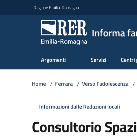
Vai al contenuto
Vai alla navigazione
Vai al footer
Regione Emilia-Romagna
Informa fa
Argomenti
Servizi
Centri 
Home
Ferrara
Verso l'adolescenza
/
/
/
Informazioni dalle Redazioni locali
Consultorio Spazi