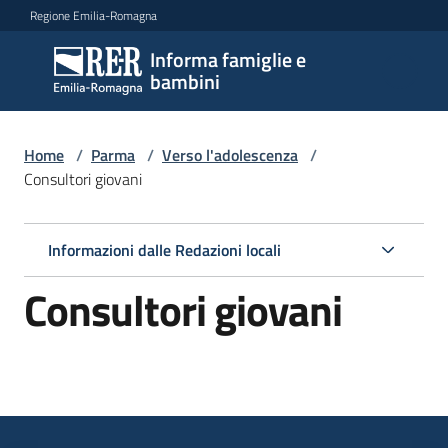
Vai al contenuto
Vai alla navigazione
Vai al footer
Regione Emilia-Romagna
Informa famiglie e
Informa
bambini
famiglie
e
bambini
Home
/
Parma
/
Verso l'adolescenza
/
Consultori giovani
Argomenti
Informazioni dalle Redazioni locali
Consultori giovani
Servizi
Centri
per
le
famiglie