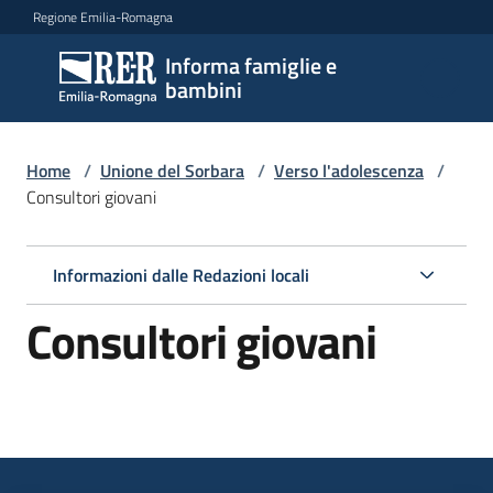
Vai al contenuto
Vai alla navigazione
Vai al footer
Regione Emilia-Romagna
Informa famiglie e
Informa
bambini
famiglie
e
bambini
Home
/
Unione del Sorbara
/
Verso l'adolescenza
/
Consultori giovani
Argomenti
Informazioni dalle Redazioni locali
Consultori giovani
Servizi
Centri
per
le
famiglie