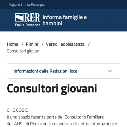
Vai al contenuto
Vai alla navigazione
Vai al footer
Regione Emilia-Romagna
Informa famiglie e
Informa
bambini
famiglie
e
bambini
Home
/
Rimini
/
Verso l'adolescenza
/
Consultori giovani
Argomenti
Informazioni dalle Redazioni locali
Consultori giovani
Servizi
Centri
CHE COS'E':
per
è uno spazio facente parte del Consultorio Familiare
le
dell'AUSL di Rimini ed è un servizio che offre informazioni e
famiglie