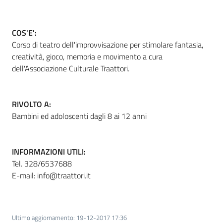
COS'E':
Informazioni
Corso di teatro dell'improvvisazione per stimolare fantasia,
locali
creatività, gioco, memoria e movimento a cura
dell'Associazione Culturale Traattori.
RIVOLTO A:
Bambini ed adoloscenti dagli 8 ai 12 anni
Newsletter
INFORMAZIONI UTILI:
Tel. 328/6537688
E-mail: info@traattori.it
Ultimo aggiornamento
:
19-12-2017 17:36