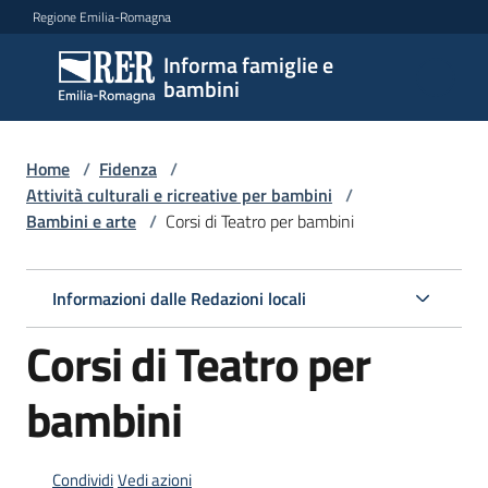
Vai al contenuto
Vai alla navigazione
Vai al footer
Regione Emilia-Romagna
Informa famiglie e
Informa
bambini
famiglie
e
bambini
Home
/
Fidenza
/
Attività culturali e ricreative per bambini
/
Bambini e arte
/
Corsi di Teatro per bambini
Argomenti
Informazioni dalle Redazioni locali
Servizi
Corsi di Teatro per
Centri
bambini
per
le
famiglie
Condividi
Vedi azioni