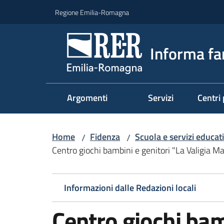
Vai al contenuto
Vai alla navigazione
Vai al footer
Regione Emilia-Romagna
Informa fa
Argomenti
Servizi
Centri 
Home
Fidenza
Scuola e servizi educati
/
/
Centro giochi bambini e genitori "La Valigia M
Informazioni dalle Redazioni locali
Centro giochi bam