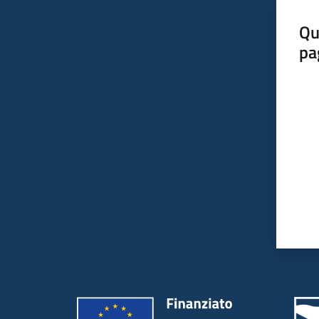
Qu
pa
Valut