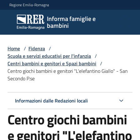
Vai al contenuto
Vai alla navigazione
Vai al footer
Regione Emilia-Romagna
Informa famiglie e
Informa
bambini
famiglie
e
bambini
Home
/
Fidenza
/
Scuola e servizi educativi per l'infanzia
/
Centri bambini e genitori e Spazi bambini
/
Centro giochi bambini e genitori "L'elefantino Giallo" - San
Argomenti
Secondo P.se
Servizi
Informazioni dalle Redazioni locali
Centro giochi bambini
Centri
per
le
e genitori "L'elefantino
famiglie