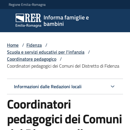
Vai al contenuto
Vai alla navigazione
Vai al footer
Regione Emilia-Romagna
Informa famiglie e
Informa
bambini
famiglie
e
bambini
Home
/
Fidenza
/
Scuola e servizi educativi per l'infanzia
/
Coordinatore pedagogico
/
Coordinatori pedagogici dei Comuni del Distretto di Fidenza
Argomenti
Informazioni dalle Redazioni locali
Servizi
Coordinatori
Centri
per
pedagogici dei Comuni
le
famiglie