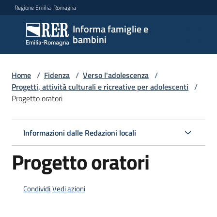
Vai al contenuto
Vai alla navigazione
Vai al footer
Regione Emilia-Romagna
Informa famiglie e
Informa
bambini
famiglie
e
bambini
Home
/
Fidenza
/
Verso l'adolescenza
/
Progetti, attività culturali e ricreative per adolescenti
/
Progetto oratori
Argomenti
Informazioni dalle Redazioni locali
Servizi
Progetto oratori
Centri
per
Condividi
Vedi azioni
le
famiglie