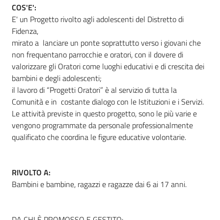
COS'E':
E' un Progetto rivolto agli adolescenti del Distretto di
Fidenza,
Informazioni
mirato a lanciare un ponte soprattutto verso i giovani che
locali
non frequentano parrocchie e oratori, con il dovere di
valorizzare gli Oratori come luoghi educativi e di crescita dei
bambini e degli adolescenti;
il lavoro di “Progetti Oratori” è al servizio di tutta la
Comunità e in costante dialogo con le Istituzioni e i Servizi.
Le attività previste in questo progetto, sono le più varie e
Newsletter
vengono programmate da personale professionalmente
qualificato che coordina le figure educative volontarie.
RIVOLTO A:
Bambini e bambine, ragazzi e ragazze dai 6 ai 17 anni.
DA CHI È PROMOSSO E GESTITO: