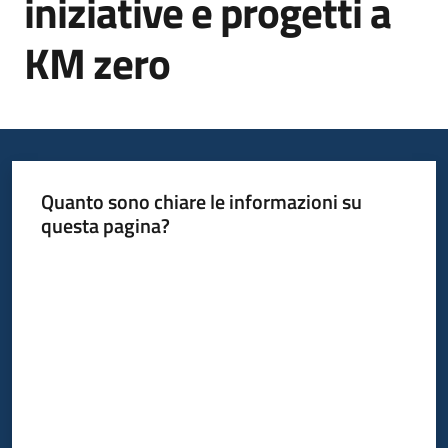
iniziative e progetti a
KM zero
Informazioni
locali
Quanto sono chiare le informazioni su
questa pagina?
Newsletter
Valuta da 1 a 5 stelle