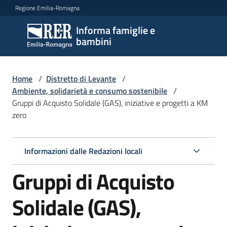
Vai al contenuto
Vai alla navigazione
Vai al footer
Regione Emilia-Romagna
Informa famiglie e
Informa
bambini
famiglie
e
bambini
Home
/
Distretto di Levante
/
Ambiente, solidarietà e consumo sostenibile
/
Gruppi di Acquisto Solidale (GAS), iniziative e progetti a KM
zero
Argomenti
Informazioni dalle Redazioni locali
Servizi
Gruppi di Acquisto
Centri
per
Solidale (GAS),
le
famiglie