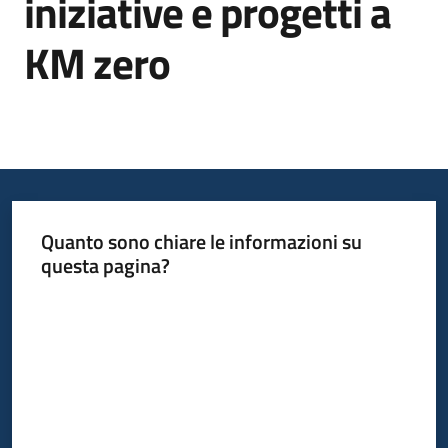
iniziative e progetti a
KM zero
Informazioni
locali
Quanto sono chiare le informazioni su
Newsletter
questa pagina?
Valuta da 1 a 5 stelle