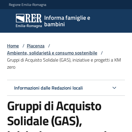
Vai al contenuto
Vai alla navigazione
Vai al footer
Regione Emilia-Romagna
Informa famiglie e
Informa
bambini
famiglie
e
bambini
Home
/
Piacenza
/
Ambiente, solidarietà e consumo sostenibile
/
Gruppi di Acquisto Solidale (GAS), iniziative e progetti a KM
zero
Argomenti
Informazioni dalle Redazioni locali
Servizi
Gruppi di Acquisto
Centri
per
Solidale (GAS),
le
famiglie