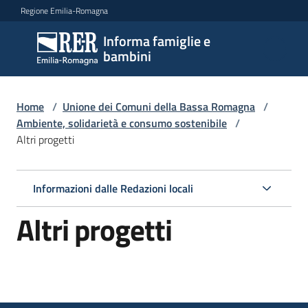
Vai al contenuto
Vai alla navigazione
Vai al footer
Regione Emilia-Romagna
Informa famiglie e
Informa
bambini
famiglie
e
bambini
Home
/
Unione dei Comuni della Bassa Romagna
/
Ambiente, solidarietà e consumo sostenibile
/
Altri progetti
Argomenti
Informazioni dalle Redazioni locali
Servizi
Altri progetti
Centri
per
le
famiglie