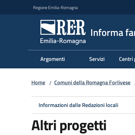
Vai al contenuto
Vai alla navigazione
Vai al footer
Regione Emilia-Romagna
Informa fa
Argomenti
Servizi
Centri 
Home
Comuni della Romagna Forlivese
/
Informazioni dalle Redazioni locali
Altri progetti