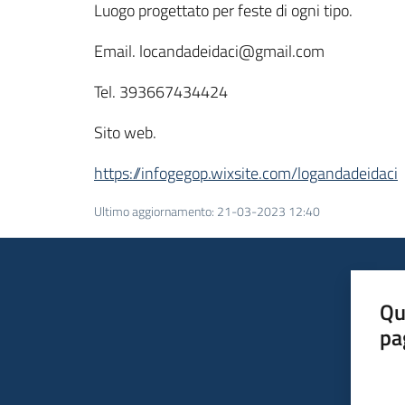
Luogo progettato per feste di ogni tipo.
Email. locandadeidaci@gmail.com
Tel. 393667434424
Sito web.
https://infogegop.wixsite.com/logandadeidaci
Ultimo aggiornamento
:
21-03-2023 12:40
Qu
pa
Valut