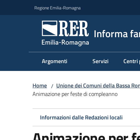
Vai al contenuto
Vai alla navigazione
Vai al footer
Regione Emilia-Romagna
Informa fa
Argomenti
Servizi
Centri 
Home
Unione dei Comuni della Bassa R
/
Animazione per feste di compleanno
Informazioni dalle Redazioni locali
Animazione per f