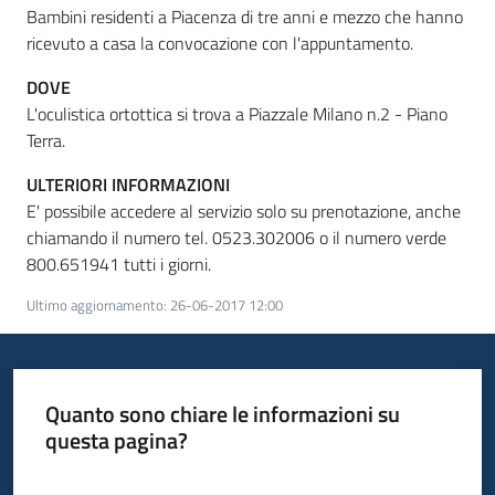
Bambini residenti a Piacenza di tre anni e mezzo che hanno
ricevuto a casa la convocazione con l'appuntamento.
Informazioni
DOVE
locali
L'oculistica ortottica si trova a Piazzale Milano n.2 - Piano
Terra.
ULTERIORI INFORMAZIONI
E' possibile accedere al servizio solo su prenotazione, anche
chiamando il numero tel.
0523.302006 o il numero verde
800.651941 tutti i giorni.
Newsletter
Ultimo aggiornamento
:
26-06-2017 12:00
Quanto sono chiare le informazioni su
questa pagina?
Valuta da 1 a 5 stelle