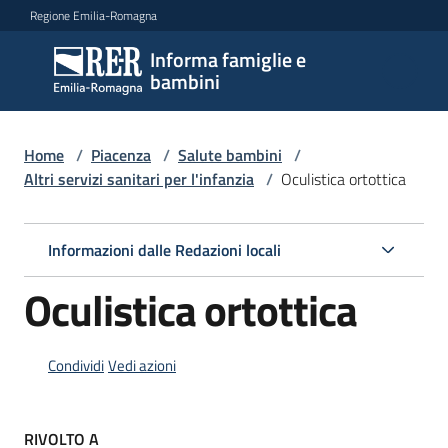
Vai al contenuto
Vai alla navigazione
Vai al footer
Regione Emilia-Romagna
Informa famiglie e
Informa
bambini
famiglie
e
bambini
Home
/
Piacenza
/
Salute bambini
/
Altri servizi sanitari per l'infanzia
/
Oculistica ortottica
Argomenti
Informazioni dalle Redazioni locali
Oculistica ortottica
Servizi
Centri
Condividi
Vedi azioni
per
le
famiglie
RIVOLTO A