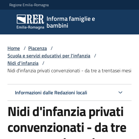
Vai al contenuto
Vai alla navigazione
Vai al footer
Regione Emilia-Romagna
Informa famiglie e
Informa
bambini
famiglie
e
bambini
Home
/
Piacenza
/
Scuola e servizi educativi per l'infanzia
/
Nidi d'infanzia
/
Nidi d'infanzia privati convenzionati - da tre a trentasei mesi
Argomenti
Informazioni dalle Redazioni locali
Servizi
Nidi d'infanzia privati
Centri
per
convenzionati - da tre
le
famiglie