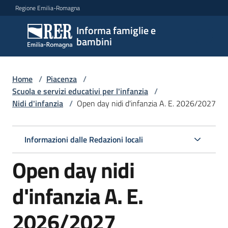
Vai al contenuto
Vai alla navigazione
Vai al footer
Regione Emilia-Romagna
Informa famiglie e
Informa
bambini
famiglie
e
bambini
Home
/
Piacenza
/
Scuola e servizi educativi per l'infanzia
/
Nidi d'infanzia
/
Open day nidi d'infanzia A. E. 2026/2027
Argomenti
Informazioni dalle Redazioni locali
Servizi
Open day nidi
Centri
d'infanzia A. E.
per
le
2026/2027
famiglie