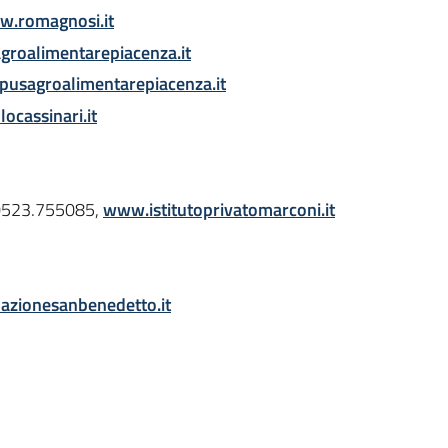
.romagnosi.it
oalimentarepiacenza.it
sagroalimentarepiacenza.it
ocassinari.it
ax 0523.755085,
www.istitutoprivatomarconi.it
zionesanbenedetto.it