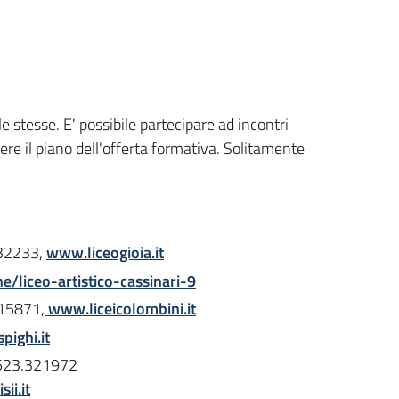
 stesse. E' possibile partecipare ad incontri
cere il piano dell'offerta formativa. Solitamente
.332233,
www.liceogioia.it
e/liceo-artistico-cassinari-9
315871,
www.liceicolombini.it
pighi.it
 0523.321972
ii.it