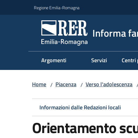
Vai al contenuto
Vai alla navigazione
Vai al footer
Regione Emilia-Romagna
Informa fa
Argomenti
Servizi
Centri 
Home
Piacenza
Verso l'adolescenza
/
/
Informazioni dalle Redazioni locali
Orientamento scu