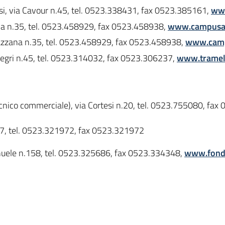
si, via Cavour n.45, tel. 0523.338431, fax 0523.385161,
www
zana n.35, tel. 0523.458929, fax 0523.458938,
www.campusagr
gazzana n.35, tel. 0523.458929, fax 0523.458938,
www.campu
 Negri n.45, tel. 0523.314032, fax 0523.306237,
www.tramell
o tecnico commerciale), via Cortesi n.20, tel. 0523.755080, f
-67, tel. 0523.321972, fax 0523.321972
nuele n.158, tel. 0523.325686, fax 0523.334348,
www.fonda