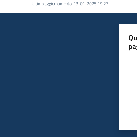
Ultimo aggiornamento
:
13-01-2025 19:27
Qu
pa
Valut