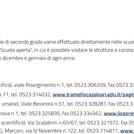
ie di secondo grado viene effettuato direttamente nelle scuole
Scuola aperta", in cui è possibile visitare le strutture e conos
i dicembre e gennaio di ogni anno.
entifico), viale Risorgimento n.1, tel. 0523.306209, fax 0523
i n.71, tel. 0523.314032,
www.tramellocassinari.edu.it/pagin
ze umane), Viale Beverora n.51, tel. 0523.328281, fax 0523.
 Genova n.1, tel. 0523.325835, fax 0523.334562,
www.liceores
e scientifico), Via Scalabrini n.65/67, tel. 0523.321972, fax
le G. Marconi, via IV Novembre n.122, tel. 0523.714811,
www.is