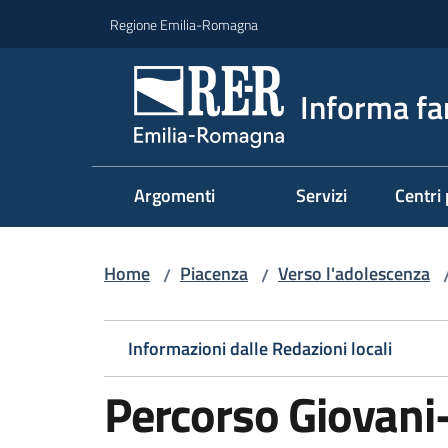
Vai al contenuto
Vai alla navigazione
Vai al footer
Regione Emilia-Romagna
Informa fa
Argomenti
Servizi
Centri 
Home
Piacenza
Verso l'adolescenza
/
/
Informazioni dalle Redazioni locali
Percorso Giovan