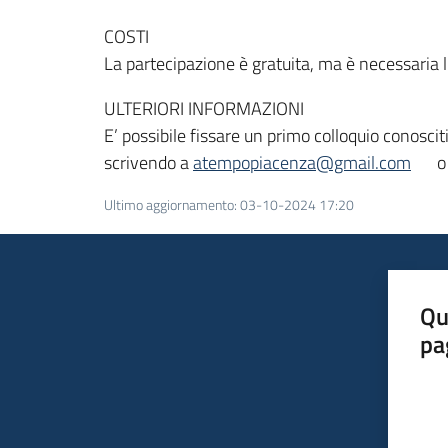
COSTI
La partecipazione è gratuita, ma è necessaria l
ULTERIORI INFORMAZIONI
E’ possibile fissare un primo colloquio conosci
scrivendo a
atempopiacenza@gmail.com
o
Ultimo aggiornamento
:
03-10-2024 17:20
Qu
pa
Valut