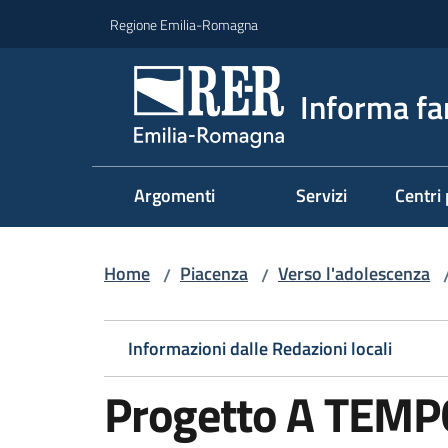
Vai al contenuto
Vai alla navigazione
Vai al footer
Regione Emilia-Romagna
Informa fa
Argomenti
Servizi
Centri 
Home
Piacenza
Verso l'adolescenza
/
/
Informazioni dalle Redazioni locali
Progetto A TEMPO