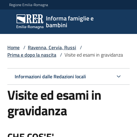
Vai al contenuto
Vai alla navigazione
Vai al footer
Regione Emilia-Romagna
Informa famiglie e
Informa
bambini
famiglie
e
bambini
Home
/
Ravenna, Cervia, Russi
/
Prima e dopo la nascita
/
Visite ed esami in gravidanza
Argomenti
Informazioni dalle Redazioni locali
Visite ed esami in
Servizi
gravidanza
Centri
per
le
CHE COS'E'
famiglie