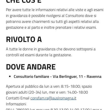
Per avere tutte le informazioni relativi alle viste e agli esami
in gravidanza è possibile rivolgersi al Consultorio dove si
Informazioni
potranno avere chiarimenti su tutti gli aspetti relativi alla
locali
gestazione e al parto e inoltre prenotare i relativi esami.
RIVOLTO A
A tutte le donne in gravidanza che devono sottoporsi a
controlli ed esami durante la gestazione.
Newsletter
DOVE ANDARE
Consultorio familiare - Via Berlinguer, 11 - Ravenna
Apertura al pubblico da lun a ven: 8.15-18.00; spazio
giovani adulti (20-34) lun, mer e ven: 14.00-18.00
Contatti Email
consfam.ra@auslromagna.it
Informazioni
0544 286930 lun mer ven 8.30 13.00 14.00 17.00 | mar e